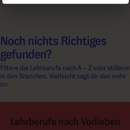
Noch nichts Richtiges
gefunden?
Filtere die Lehrberufe nach A – Z oder stöbere
in den Branchen. Vielleicht sagt dir das mehr
zu:
Lehrberufe nach Vorlieben