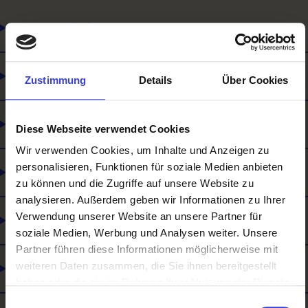
Wo man arbeitet
Womit man arbeitet
Zustimmung
Details
Über Cookies
Wie man arbeitet
Diese Webseite verwendet Cookies
Wir verwenden Cookies, um Inhalte und Anzeigen zu
personalisieren, Funktionen für soziale Medien anbieten
Was man macht
zu können und die Zugriffe auf unsere Website zu
analysieren. Außerdem geben wir Informationen zu Ihrer
Verwendung unserer Website an unsere Partner für
Für wen man arbeitet
soziale Medien, Werbung und Analysen weiter. Unsere
Partner führen diese Informationen möglicherweise mit
weiteren Daten zusammen, die Sie ihnen bereitgestellt
Ausbildungsinhalte / Was man lernt
haben oder die sie im Rahmen Ihrer Nutzung der Dienste
gesammelt haben.
Einwilligungsauswahl