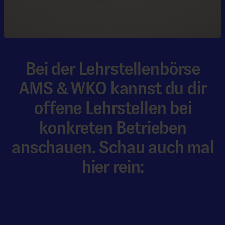
Bei der Lehrstellenbörse
AMS & WKO kannst du dir
offene Lehrstellen bei
konkreten Betrieben
anschauen. Schau auch mal
hier rein: