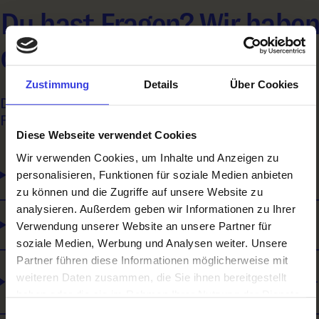
Du hast Fragen? Wir habe
die Antworten!
Zustimmung
Details
Über Cookies
Der Übergang von der Schule zum Beruf wirft so manche
Fragen auf. Hier findest du alle Antworten dazu.
Diese Webseite verwendet Cookies
Wir verwenden Cookies, um Inhalte und Anzeigen zu
Was ist eine Lehre?
personalisieren, Funktionen für soziale Medien anbieten
zu können und die Zugriffe auf unsere Website zu
analysieren. Außerdem geben wir Informationen zu Ihrer
Welcher Lehrberuf passt zu mir?
Verwendung unserer Website an unsere Partner für
soziale Medien, Werbung und Analysen weiter. Unsere
Partner führen diese Informationen möglicherweise mit
Was ist eine Verlängerte Lehre und eine
weiteren Daten zusammen, die Sie ihnen bereitgestellt
Teilqualifizierung?
haben oder die sie im Rahmen Ihrer Nutzung der Dienste
gesammelt haben.
Einwilligungsauswahl