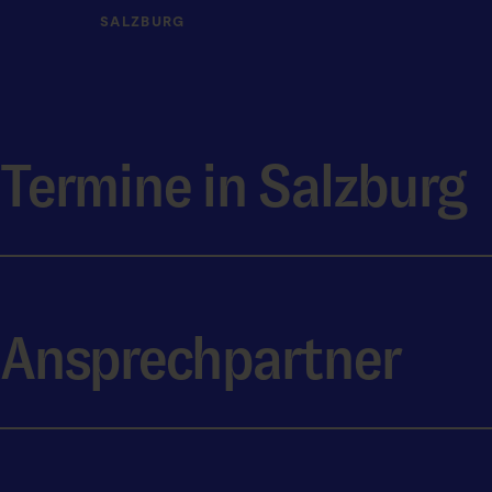
SALZBURG
Lehrabsc
Termine in Salzburg
Termine, Vorbereitung und erforderlich
Ansprechpartner
Vorbereitung