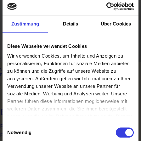
Zustimmung
Details
Über Cookies
Diese Webseite verwendet Cookies
Wir verwenden Cookies, um Inhalte und Anzeigen zu
personalisieren, Funktionen für soziale Medien anbieten
Stuckateur und Trockenausbauer Misal Omerovic hat ein Medaillon for
zu können und die Zugriffe auf unsere Website zu
Excellence erobert. © SkillsAustria/Slovencik
analysieren. Außerdem geben wir Informationen zu Ihrer
Verwendung unserer Website an unsere Partner für
soziale Medien, Werbung und Analysen weiter. Unsere
Partner führen diese Informationen möglicherweise mit
weiteren Daten zusammen, die Sie ihnen bereitgestellt
Eindrücke fürs Leben gesammelt
haben oder die sie im Rahmen Ihrer Nutzung der Dienste
gesammelt haben.
Besonders groß war die Freude natürlich bei Theresa
Einwilligungsauswahl
Notwendig
Fink und ihrer Teampartnerin Miriam Haider über Silber