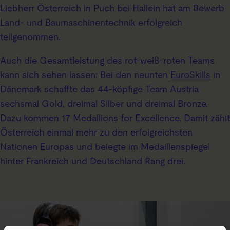
Liebherr Österreich in Puch bei Hallein hat am Bewerb
Land- und Baumaschinentechnik erfolgreich
teilgenommen.
Auch die Gesamtleistung des rot-weiß-roten Teams
kann sich sehen lassen: Bei den neunten
EuroSkills
in
Dänemark schaffte das 44-köpfige Team Austria
sechsmal Gold, dreimal Silber und dreimal Bronze.
Dazu kommen 17 Medallions for Excellence. Damit zählt
Österreich einmal mehr zu den erfolgreichsten
Nationen Europas und belegte im Medaillenspiegel
hinter Frankreich und Deutschland Rang drei.