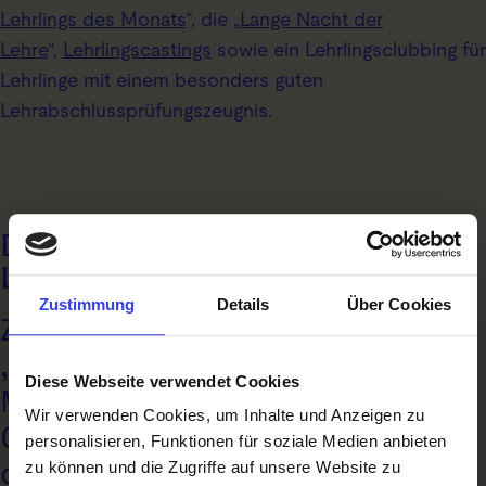
Lehrlings des Monats
“, die „
Lange Nacht der
Lehre
“,
Lehrlingscastings
sowie ein Lehrlingsclubbing für
Lehrlinge mit einem besonders guten
Lehrabschlussprüfungszeugnis.
Die Siegerteams des 4. Salzburger
Lehrlingshackathon sind:
Zustimmung
Details
Über Cookies
Zum Sieger in der
Kategorie
„Rookies“
wurde das Projekt „E-
Diese Webseite verwendet Cookies
Mobilitäts-Manager“ der Porsche Holding
Wir verwenden Cookies, um Inhalte und Anzeigen zu
GmbH gekürt. Den zweiten Platz belegte
personalisieren, Funktionen für soziale Medien anbieten
das Projekt „Foodie“ von der Salzburg AG
zu können und die Zugriffe auf unsere Website zu