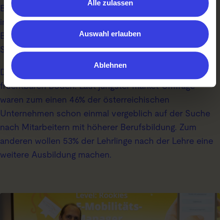
Alle zulassen
Berufsqualifikation als Filial- bzw. Regionalleitung oder
in Gewerbe und Handwerk die höhere
Auswahl erlauben
Berufsqualifikation Dachdeckerei/Fassadenbau mit
Spezialisierung Photovoltaik und Solarthermie.
Ablehnen
Das Angebot für diesen „Karriereturbo“ fällt auf
fruchtbaren Boden: Laut jüngster market-Umfrage
waren zum einen 46% der österreichischen
Unternehmen schon einmal vergeblich auf der Suche
nach Mitarbeitern mit höherer Berufsbildung. Zum
anderen wollen 53% der Lehrlinge nach der Lehre eine
weitere Ausbildung machen.