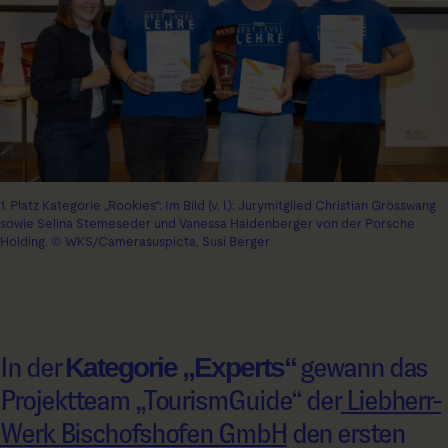
1. Platz Kategorie „Rookies“: Im Bild (v. l.): Jurymitglied Christian Grösswang
sowie Selina Stemeseder und Vanessa Haidenberger von der Porsche
Holding. © WKS/Camerasuspicta, Susi Berger
In der
Kategorie „Experts“
gewann das
Projektteam „TourismGuide“ der
Liebherr-
Werk Bischofshofen GmbH
den ersten