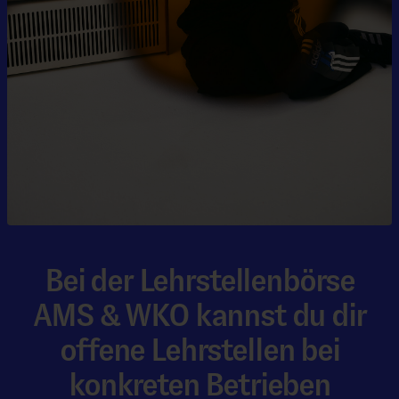
Bei der Lehrstellenbörse
AMS & WKO kannst du dir
offene Lehrstellen bei
konkreten Betrieben