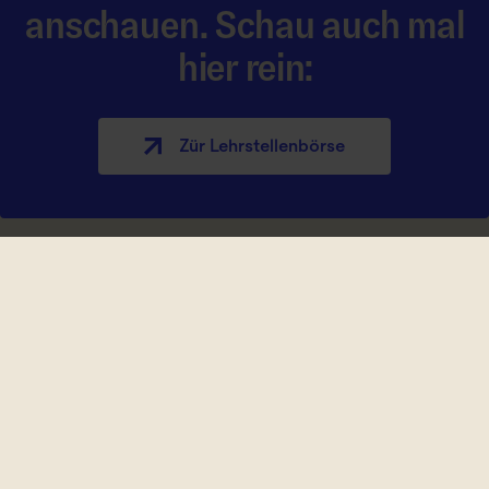
anschauen. Schau auch mal
hier rein:
Zür Lehrstellen­börse
Lehre kennt kei