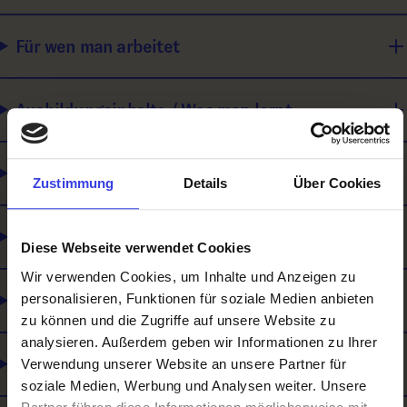
Für wen man arbeitet
Ausbildungsinhalte / Was man lernt
Wie man sich weiterbilden kann
Zustimmung
Details
Über Cookies
Was du mitbringen solltest
Diese Webseite verwendet Cookies
Wir verwenden Cookies, um Inhalte und Anzeigen zu
Was es noch gibt
personalisieren, Funktionen für soziale Medien anbieten
zu können und die Zugriffe auf unsere Website zu
analysieren. Außerdem geben wir Informationen zu Ihrer
Lehre und Matura
Verwendung unserer Website an unsere Partner für
soziale Medien, Werbung und Analysen weiter. Unsere