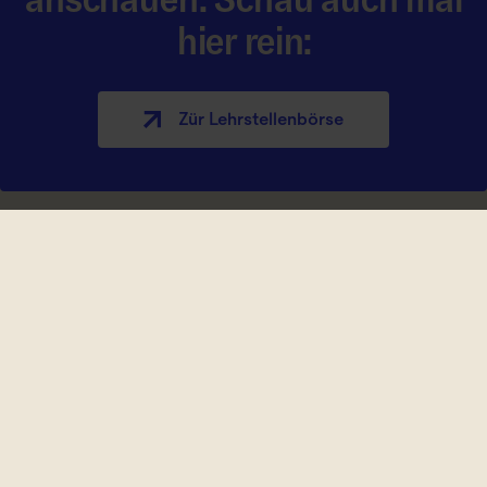
hier rein:
Zür Lehrstellen­börse
Lehre kennt kei