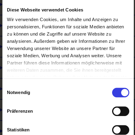
Für wen man arbeitet
Diese Webseite verwendet Cookies
Wir verwenden Cookies, um Inhalte und Anzeigen zu
Ausbildungsinhalte / Was man lernt
personalisieren, Funktionen für soziale Medien anbieten
zu können und die Zugriffe auf unsere Website zu
analysieren. Außerdem geben wir Informationen zu Ihrer
Wie man sich weiterbilden kann
Verwendung unserer Website an unsere Partner für
soziale Medien, Werbung und Analysen weiter. Unsere
Partner führen diese Informationen möglicherweise mit
Was du mitbringen solltest
weiteren Daten zusammen, die Sie ihnen bereitgestellt
haben oder die sie im Rahmen Ihrer Nutzung der Dienste
gesammelt haben.
Einwilligungsauswahl
Was es noch gibt
Notwendig
Lehre und Matura
Präferenzen
Statistiken
Selbstständigkeit