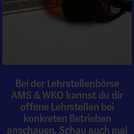
Bei der Lehrstellenbörse
AMS & WKO kannst du dir
offene Lehrstellen bei
konkreten Betrieben
anschauen. Schau auch mal