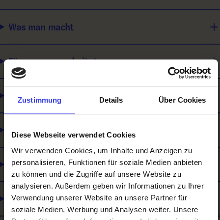
Was man macht
Für wen man arbeitet
Wie man sich weiterbilden kann
Zustimmung
Details
Über Cookies
Was du mitbringen solltest
Diese Webseite verwendet Cookies
Wir verwenden Cookies, um Inhalte und Anzeigen zu
personalisieren, Funktionen für soziale Medien anbieten
Was es noch gibt
zu können und die Zugriffe auf unsere Website zu
analysieren. Außerdem geben wir Informationen zu Ihrer
Lehre und Matura
Verwendung unserer Website an unsere Partner für
soziale Medien, Werbung und Analysen weiter. Unsere