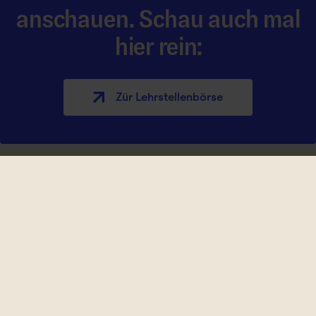
anschauen. Schau auch mal
hier rein:
Zür Lehrstellen­börse
Lehre kennt kei