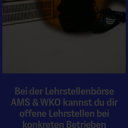
Bei der Lehrstellenbörse
AMS & WKO kannst du dir
offene Lehrstellen bei
konkreten Betrieben