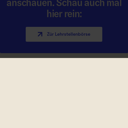
anschauen. Schau auch mal
hier rein:
Zür Lehrstellen­börse
Lehre kennt kei