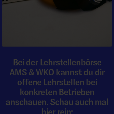
Bei der Lehrstellenbörse
AMS & WKO kannst du dir
offene Lehrstellen bei
konkreten Betrieben
anschauen. Schau auch mal
hier rein: