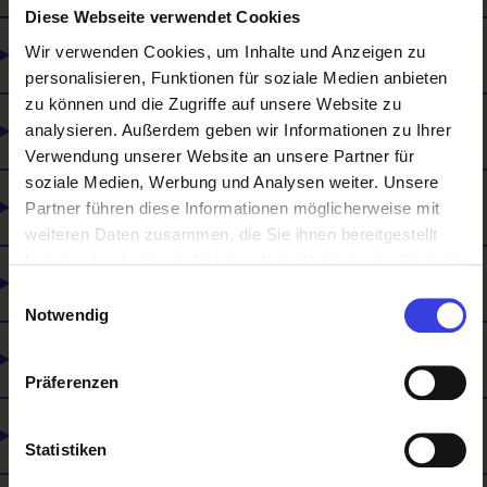
Diese Webseite verwendet Cookies
Wir verwenden Cookies, um Inhalte und Anzeigen zu
Ausbildungsinhalte / Was man lernt
personalisieren, Funktionen für soziale Medien anbieten
zu können und die Zugriffe auf unsere Website zu
Wie man sich weiterbilden kann
analysieren. Außerdem geben wir Informationen zu Ihrer
Verwendung unserer Website an unsere Partner für
soziale Medien, Werbung und Analysen weiter. Unsere
Was du mitbringen solltest
Partner führen diese Informationen möglicherweise mit
weiteren Daten zusammen, die Sie ihnen bereitgestellt
haben oder die sie im Rahmen Ihrer Nutzung der Dienste
Was es noch gibt
gesammelt haben.
Einwilligungsauswahl
Notwendig
Lehre und Matura
Präferenzen
Selbstständigkeit
Statistiken