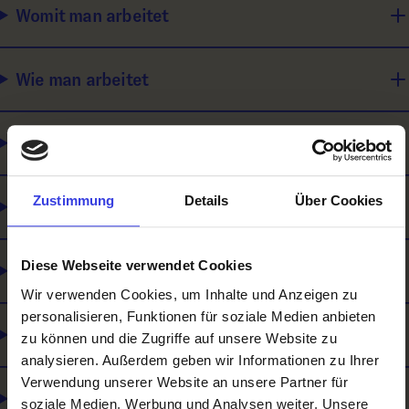
Womit man arbeitet
Wie man arbeitet
Was man macht
Zustimmung
Details
Über Cookies
Für wen man arbeitet
Diese Webseite verwendet Cookies
Was du mitbringen solltest
Wir verwenden Cookies, um Inhalte und Anzeigen zu
personalisieren, Funktionen für soziale Medien anbieten
Was es noch gibt
zu können und die Zugriffe auf unsere Website zu
analysieren. Außerdem geben wir Informationen zu Ihrer
Verwendung unserer Website an unsere Partner für
Lehre und Matura
soziale Medien, Werbung und Analysen weiter. Unsere