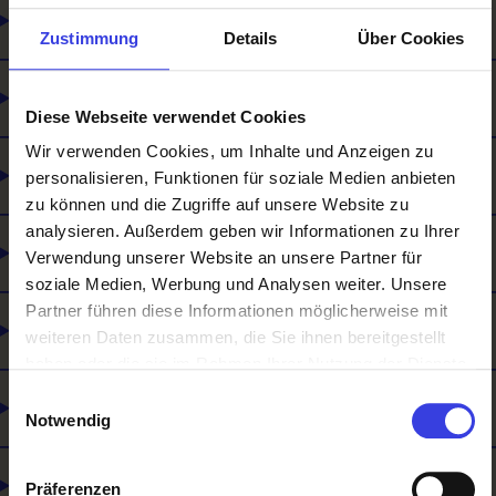
Wie man arbeitet
Zustimmung
Details
Über Cookies
Was man macht
Diese Webseite verwendet Cookies
Wir verwenden Cookies, um Inhalte und Anzeigen zu
Für wen man arbeitet
personalisieren, Funktionen für soziale Medien anbieten
zu können und die Zugriffe auf unsere Website zu
analysieren. Außerdem geben wir Informationen zu Ihrer
Ausbildungsinhalte / Was man lernt
Verwendung unserer Website an unsere Partner für
soziale Medien, Werbung und Analysen weiter. Unsere
Partner führen diese Informationen möglicherweise mit
Wie man sich weiterbilden kann
weiteren Daten zusammen, die Sie ihnen bereitgestellt
haben oder die sie im Rahmen Ihrer Nutzung der Dienste
gesammelt haben.
Einwilligungsauswahl
Was du mitbringen solltest
Notwendig
Was es noch gibt
Präferenzen