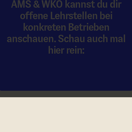
AMS & WKO kannst du dir
offene Lehrstellen bei
konkreten Betrieben
anschauen. Schau auch mal
hier rein:
Zür Lehrstellen­börse