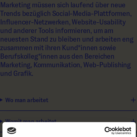
Marketing müssen sich laufend über neue
Trends bezüglich Social-Media-Plattformen,
Influencer-Netzwerken, Website-Usability
und anderer Tools informieren, um am
neuesten Stand zu bleiben und arbeiten eng
zusammen mit ihren Kund*innen sowie
Berufskolleg*innen aus den Bereichen
Marketing, Kommunikation, Web-Publishing
und Grafik.
Wo man arbeitet
Womit man arbeitet