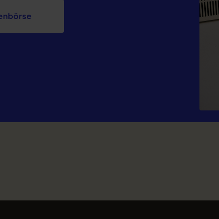
en­börse