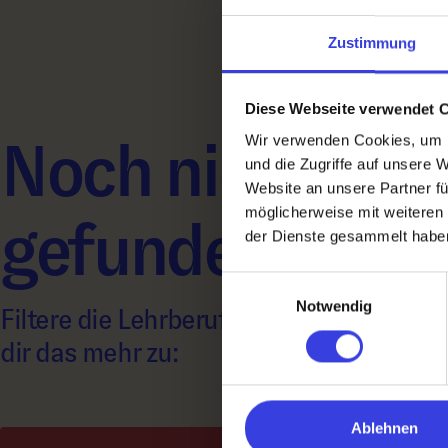
Zustimmung
Diese Webseite verwendet 
Wir verwenden Cookies, um I
Noch nichts Ri
und die Zugriffe auf unsere 
Website an unsere Partner fü
möglicherweise mit weiteren
gefunden?
der Dienste gesammelt habe
Einwilligungsauswahl
Notwendig
Filtere die Lehrberufe nach A – Z oder s
dir das mehr zu:
Ablehnen