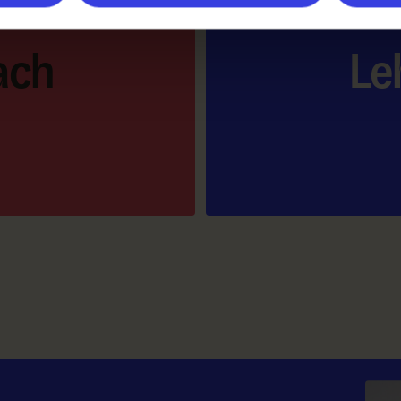
ach
Le