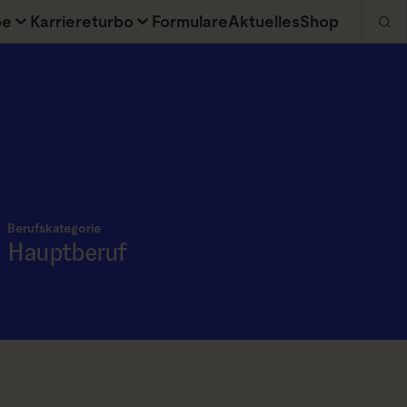
be
Karriereturbo
Formulare
Aktuelles
Shop
Berufskategorie
Hauptberuf