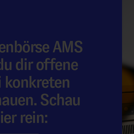
llenbörse AMS
u dir offene
i konkreten
hauen. Schau
er rein: