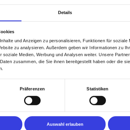
Details
Cookies
nhalte und Anzeigen zu personalisieren, Funktionen für soziale
chtiges
Website zu analysieren. Außerdem geben wir Informationen zu I
r soziale Medien, Werbung und Analysen weiter. Unsere Partner
 Daten zusammen, die Sie ihnen bereitgestellt haben oder die s
n.
Präferenzen
Statistiken
töbere in den Branchen. Vielleicht sagt
Auswahl erlauben