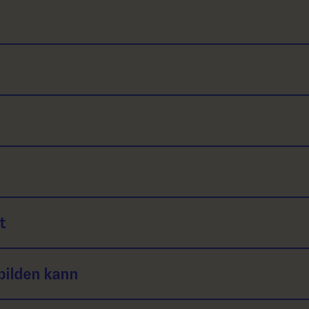
t
bilden kann