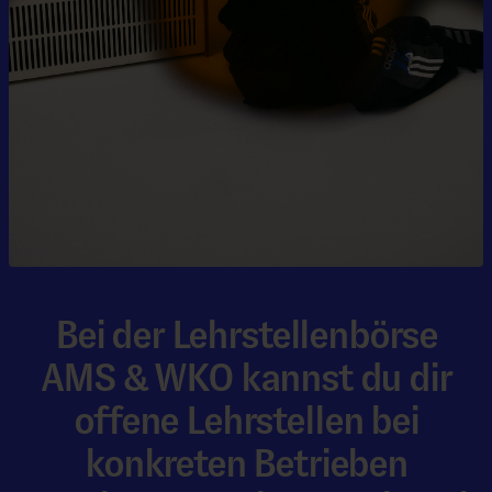
Bei der Lehrstellenbörse
AMS & WKO kannst du dir
offene Lehrstellen bei
konkreten Betrieben