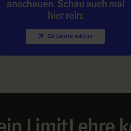
anschauen. Schau auch mal
hier rein:
Zür Lehrstellen­börse
Lehre kennt kei