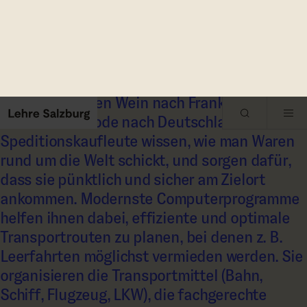
Japanische Autos nach Österreich,
österreichischen Wein nach Frankreich oder
italienische Mode nach Deutschland:
Speditionskaufleute wissen, wie man Waren
rund um die Welt schickt, und sorgen dafür,
dass sie pünktlich und sicher am Zielort
ankommen. Modernste Computerprogramme
helfen ihnen dabei, effiziente und optimale
Transportrouten zu planen, bei denen z. B.
Leerfahrten möglichst vermieden werden. Sie
organisieren die Transportmittel (Bahn,
Schiff, Flugzeug, LKW), die fachgerechte