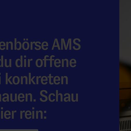
llenbörse AMS
u dir offene
i konkreten
hauen. Schau
er rein: