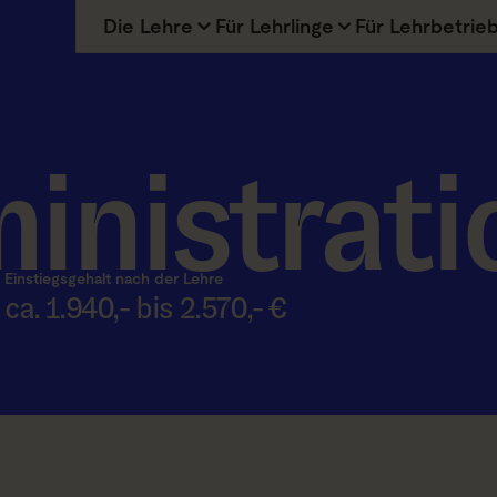
Die Lehre
Für Lehrlinge
Für Lehrbetrie
inistrati
Einstiegsgehalt nach der Lehre
ca. 1.940,- bis 2.570,- €