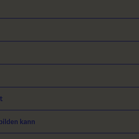
t
bilden kann