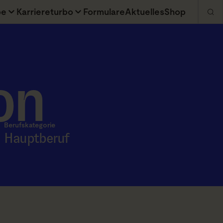
be
Karriereturbo
Formulare
Aktuelles
Shop
on
Berufskategorie
Hauptberuf