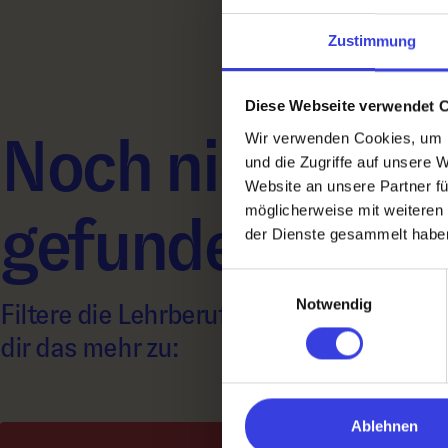
Zustimmung
Diese Webseite verwendet 
Noch nichts Ri
Wir verwenden Cookies, um I
und die Zugriffe auf unsere 
Website an unsere Partner fü
möglicherweise mit weiteren
gefunden?
der Dienste gesammelt habe
Einwilligungsauswahl
Notwendig
Filtere die Lehrberufe nach A – Z oder s
dir das mehr zu:
Ablehnen