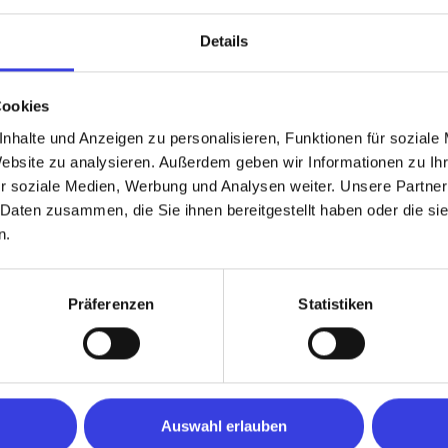
Details
Cookies
chtiges
nhalte und Anzeigen zu personalisieren, Funktionen für soziale
Website zu analysieren. Außerdem geben wir Informationen zu I
r soziale Medien, Werbung und Analysen weiter. Unsere Partner
 Daten zusammen, die Sie ihnen bereitgestellt haben oder die s
n.
Präferenzen
Statistiken
töbere in den Branchen. Vielleicht sagt
Auswahl erlauben