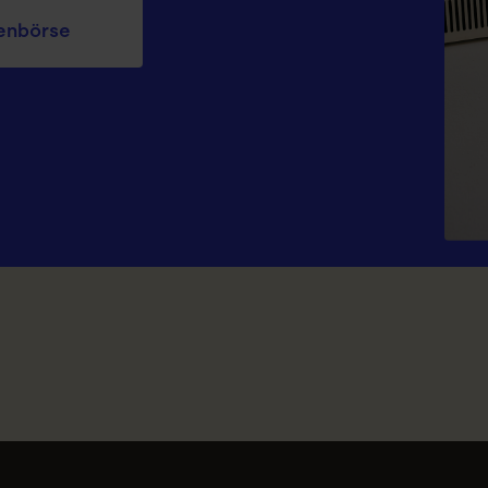
en­börse