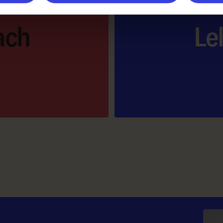
ach
Le