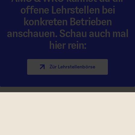
offene Lehrstellen bei
konkreten Betrieben
anschauen. Schau auch mal
hier rein:
Zür Lehrstellen­börse