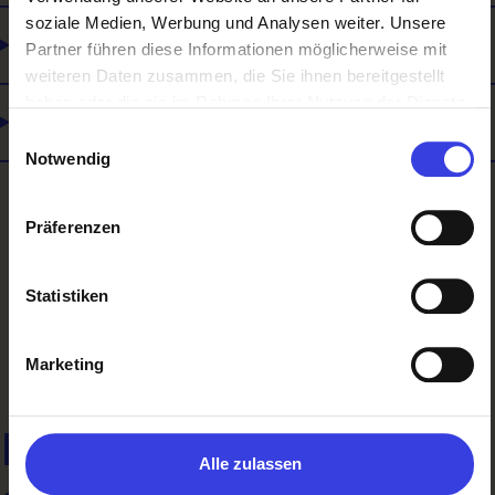
soziale Medien, Werbung und Analysen weiter. Unsere
Lehre und Matura
Partner führen diese Informationen möglicherweise mit
weiteren Daten zusammen, die Sie ihnen bereitgestellt
haben oder die sie im Rahmen Ihrer Nutzung der Dienste
Selbstständigkeit
gesammelt haben.
Einwilligungsauswahl
Notwendig
Präferenzen
Zurück
Statistiken
Marketing
Noch nichts Richtiges
Alle zulassen