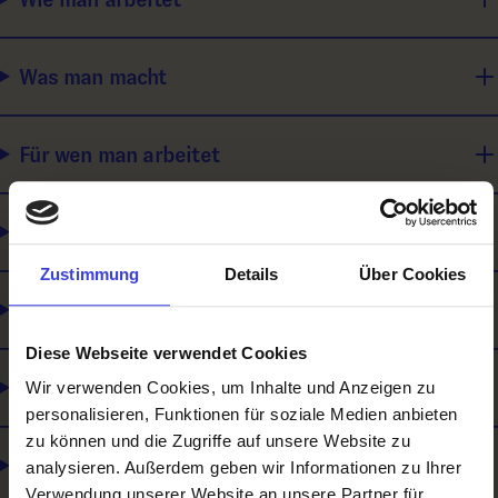
Was man macht
Für wen man arbeitet
Ausbildungsinhalte / Was man lernt
Zustimmung
Details
Über Cookies
Wie man sich weiterbilden kann
Diese Webseite verwendet Cookies
Was du mitbringen solltest
Wir verwenden Cookies, um Inhalte und Anzeigen zu
personalisieren, Funktionen für soziale Medien anbieten
zu können und die Zugriffe auf unsere Website zu
Was es noch gibt
analysieren. Außerdem geben wir Informationen zu Ihrer
Verwendung unserer Website an unsere Partner für