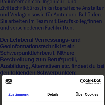
Bauunternehmen, Ingenieur- und
Ziviltechnikbüros, in kartografische Anstalten
und Verlagen sowie für Ämter und Behörden.
Sie arbeiten im Team mit Berufskolleg*innen
und verschiedenen Fachkräften.
Der Lehrberuf Vermessungs- und
Geoinformationstechnik ist ein
Schwerpunktlehrberuf. Nähere
Beschreibung zum Berufsprofil,
Ausbildung, Alternativen etc. findest du bei
den folgenden Schwerpunkten:
°Vermessungs- und
Geoinformationstechnik –
Zustimmung
Details
Über Cookies
Geoinformationstechnik (Lehrberuf)#
°Vermessungs- und