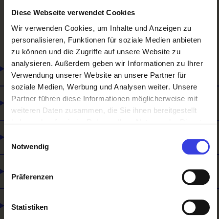
Geoinformationstechnik –
Diese Webseite verwendet Cookies
Vermessungstechnik (Lehrberuf)#
Wir verwenden Cookies, um Inhalte und Anzeigen zu
personalisieren, Funktionen für soziale Medien anbieten
zu können und die Zugriffe auf unsere Website zu
analysieren. Außerdem geben wir Informationen zu Ihrer
Wie man sich weiterbilden kann
Verwendung unserer Website an unsere Partner für
soziale Medien, Werbung und Analysen weiter. Unsere
Partner führen diese Informationen möglicherweise mit
Was du mitbringen solltest
weiteren Daten zusammen, die Sie ihnen bereitgestellt
haben oder die sie im Rahmen Ihrer Nutzung der Dienste
gesammelt haben.
Was es noch gibt
Einwilligungsauswahl
Notwendig
Lehre und Matura
Präferenzen
Selbstständigkeit
Statistiken