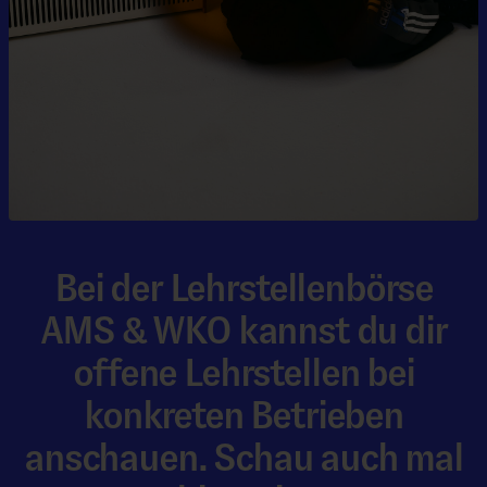
Bei der Lehrstellenbörse
AMS & WKO kannst du dir
offene Lehrstellen bei
konkreten Betrieben
anschauen. Schau auch mal