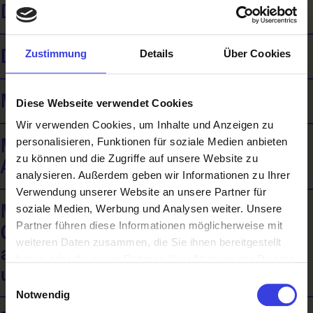
Drucktechnik - Siebdruck
Druckvorstufentechnik
Zustimmung
Details
Über Cookies
Medienfachmann / Medienfachfrau
Diese Webseite verwendet Cookies
Wir verwenden Cookies, um Inhalte und Anzeigen zu
Medienfachmann / Medienfachfrau -
personalisieren, Funktionen für soziale Medien anbieten
zu können und die Zugriffe auf unsere Website zu
Agenturdienstleistungen
analysieren. Außerdem geben wir Informationen zu Ihrer
Verwendung unserer Website an unsere Partner für
Medienfachmann / Medienfachfrau -
soziale Medien, Werbung und Analysen weiter. Unsere
Partner führen diese Informationen möglicherweise mit
Grafik, Print, Publishing und
weiteren Daten zusammen, die Sie ihnen bereitgestellt
audiovisuelle Medien (Audio, Video
haben oder die sie im Rahmen Ihrer Nutzung der Dienste
und Animation)
gesammelt haben.
Einwilligungsauswahl
Notwendig