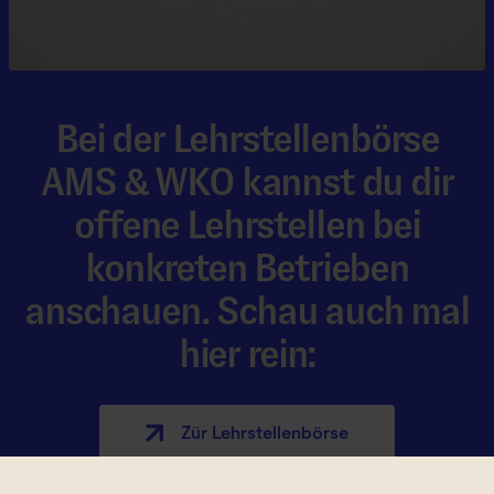
Bei der Lehrstellenbörse
AMS & WKO kannst du dir
offene Lehrstellen bei
konkreten Betrieben
anschauen. Schau auch mal
hier rein:
Zür Lehrstellen­börse