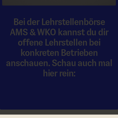
Bei der Lehrstellenbörse
AMS & WKO kannst du dir
offene Lehrstellen bei
konkreten Betrieben
anschauen. Schau auch mal
hier rein:
Zür Lehrstellen­börse