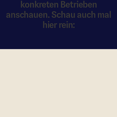
konkreten Betrieben
anschauen. Schau auch mal
hier rein:
Zür Lehrstellen­börse
Lehre kennt kei