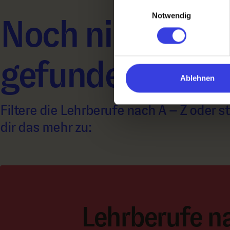
Einwilligungsauswahl
Notwendig
Noch nichts Ri
gefunden?
Ablehnen
Filtere die Lehrberufe nach A – Z oder s
dir das mehr zu:
Lehrberufe n