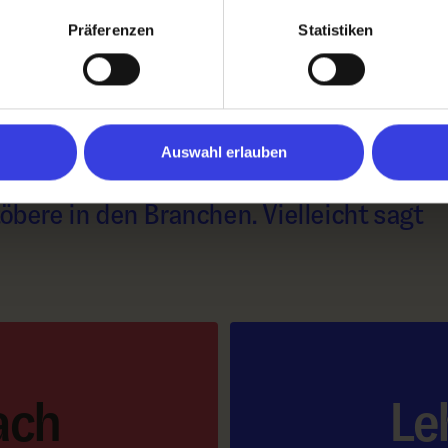
Präferenzen
Statistiken
chtiges
Auswahl erlauben
töbere in den Branchen. Vielleicht sagt
ach
Le