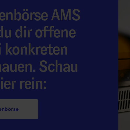
llenbörse AMS
u dir offene
i konkreten
hauen. Schau
er rein:
en­börse