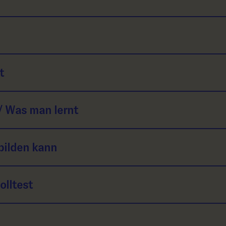
t
/ Was man lernt
bilden kann
olltest