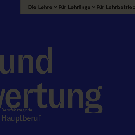
Die Lehre
Für Lehrlinge
Für Lehrbetrie
 und
wertung
Berufskategorie
Hauptberuf