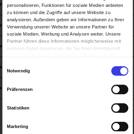
Wie man sich weiterbilden kann
personalisieren, Funktionen für soziale Medien anbieten
zu können und die Zugriffe auf unsere Website zu
analysieren. Außerdem geben wir Informationen zu Ihrer
Was du mitbringen solltest
Verwendung unserer Website an unsere Partner für
soziale Medien, Werbung und Analysen weiter. Unsere
Partner führen diese Informationen möglicherweise mit
Was es noch gibt
weiteren Daten zusammen, die Sie ihnen bereitgestellt
haben oder die sie im Rahmen Ihrer Nutzung der Dienste
gesammelt haben.
Einwilligungsauswahl
Lehre und Matura
Notwendig
Selbstständigkeit
Präferenzen
Statistiken
Zurück
Marketing