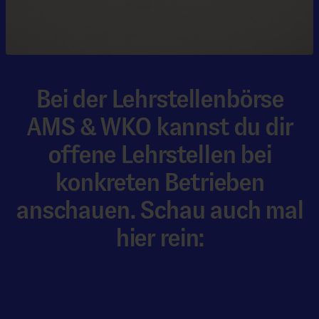
Bei der Lehrstellenbörse
AMS & WKO kannst du dir
offene Lehrstellen bei
konkreten Betrieben
anschauen. Schau auch mal
hier rein: