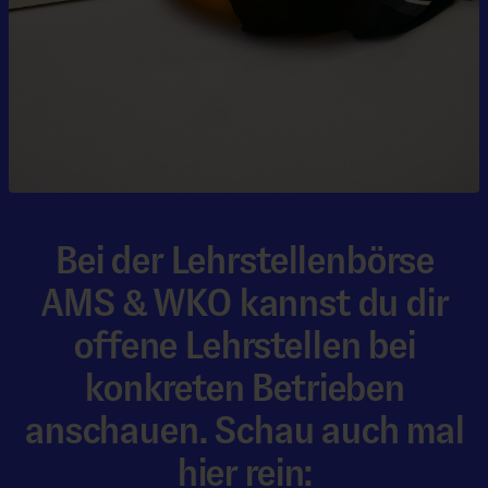
Bei der Lehrstellenbörse
AMS & WKO kannst du dir
offene Lehrstellen bei
konkreten Betrieben
anschauen. Schau auch mal
hier rein: