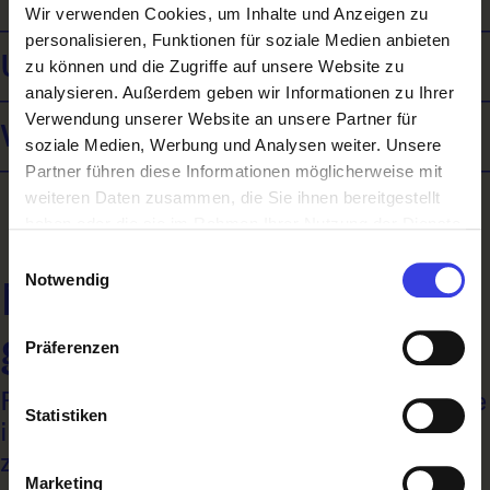
Wir verwenden Cookies, um Inhalte und Anzeigen zu
personalisieren, Funktionen für soziale Medien anbieten
Uhrmacher*in - Zeitmesstechniker*in
zu können und die Zugriffe auf unsere Website zu
analysieren. Außerdem geben wir Informationen zu Ihrer
Verwendung unserer Website an unsere Partner für
Vergolden und Staffieren
soziale Medien, Werbung und Analysen weiter. Unsere
Partner führen diese Informationen möglicherweise mit
weiteren Daten zusammen, die Sie ihnen bereitgestellt
haben oder die sie im Rahmen Ihrer Nutzung der Dienste
gesammelt haben.
Einwilligungsauswahl
Notwendig
Noch nichts Richtiges
gefunden?
Präferenzen
Filtere die Lehrberufe nach A – Z oder stöbere
Statistiken
in den Branchen. Vielleicht sagt dir das mehr
zu:
Marketing