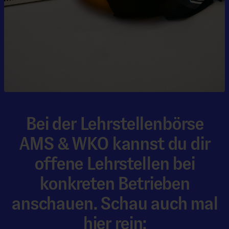
Bei der Lehrstellenbörse
AMS & WKO kannst du dir
offene Lehrstellen bei
konkreten Betrieben
anschauen. Schau auch mal
hier rein: