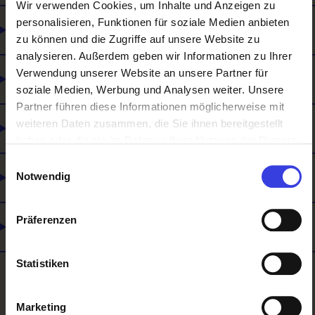
Wir verwenden Cookies, um Inhalte und Anzeigen zu
personalisieren, Funktionen für soziale Medien anbieten
Wie man sich weiterbilden kann
zu können und die Zugriffe auf unsere Website zu
analysieren. Außerdem geben wir Informationen zu Ihrer
Verwendung unserer Website an unsere Partner für
Was du mitbringen solltest
soziale Medien, Werbung und Analysen weiter. Unsere
Partner führen diese Informationen möglicherweise mit
weiteren Daten zusammen, die Sie ihnen bereitgestellt
Was es noch gibt
haben oder die sie im Rahmen Ihrer Nutzung der Dienste
gesammelt haben.
Einwilligungsauswahl
Lehre und Matura
Notwendig
Präferenzen
Selbstständigkeit
Statistiken
Marketing