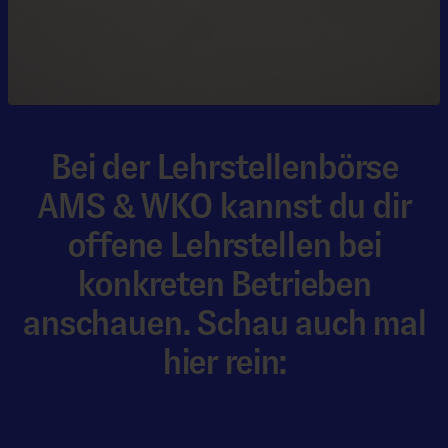
Bei der Lehrstellenbörse
AMS & WKO kannst du dir
offene Lehrstellen bei
konkreten Betrieben
anschauen. Schau auch mal
hier rein: